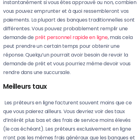
instantanément si vous êtes approuvé ou non, combien
vous pouvez emprunter et à quoi ressembleront vos
paiements. La plupart des banques traditionnelles sont
différentes. Vous pouvez probablement remplir une
demande de
prêt personnel rapide en ligne
, mais cela
peut prendre un certain temps pour obtenir une
réponse. Quelqu’un pourrait avoir besoin de revoir la
demande de prêt et vous pourriez même devoir vous
rendre dans une succursale.
Meilleurs taux
Les prêteurs en ligne facturent souvent moins que ce
que vous paierez ailleurs. Vous devriez voir des taux
d’intérêt plus bas et des frais de service moins élevés
(le cas échéant). Les prêteurs exclusivement en ligne
n’ont pas les mêmes frais généraux que les banques et