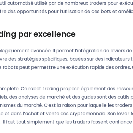
 un outil automatisé utilisé par de nombreux traders pour exé
e des opportunités pour l’utilisation de ces bots et améli
ading par excellence
ogiquement avancée. Il permet l’intégration de leviers d
vre des stratégies spécifiques, basées sur des indicateur
e ces robots peut permettre une exécution rapide des ordres,
ng complète. Ce robot trading propose également des ress
riels, des analyses de marché et des guides sont des outil
ismes du marché. C’est la raison pour laquelle les trader
e et dans l’achat et vente des cryptomonnaie. Son levier fa
. Il faut tout simplement que les traders fassent confiance 