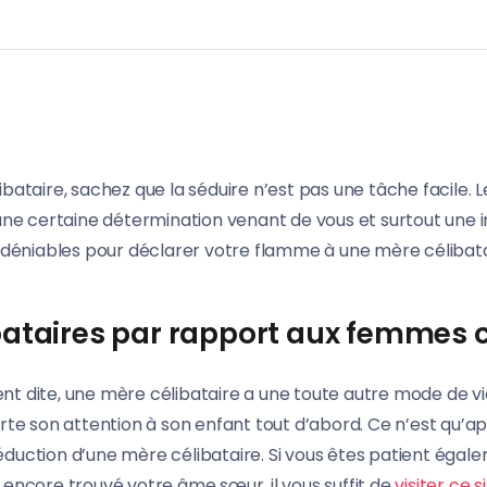
bataire, sachez que la séduire n’est pas une tâche facile.
une certaine détermination venant de vous et surtout une i
indéniables pour déclarer votre flamme à une mère célibata
ibataires par rapport aux femmes c
nt dite, une mère célibataire a une toute autre mode de v
rte son attention à son enfant tout d’abord. Ce n’est qu’ap
duction d’une mère célibataire. Si vous êtes patient égale
 encore trouvé votre âme sœur, il vous suffit de
visiter ce s